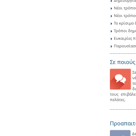
Δημιουργία
Νέοι τρόποι
Νέοι τρόποι
Το κρίσιμο 
Τρόποι δημ
Ευκαιρίες π
Παρουσίαση
Σε ποιούς
Σ
ν
τ
δ
τους επιβάλ
πελάτες.
Προαπαιτ
Δ