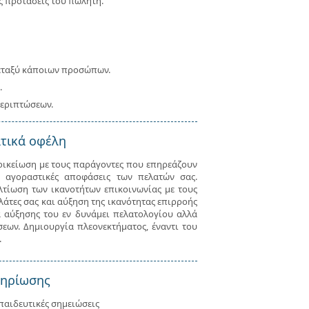
ς προτάσεις του πωλητή.
μεταξύ κάποιων προσώπων.
.
περιπτώσεων.
τικά οφέλη
οικείωση με τους παράγοντες που επηρεάζουν
ς αγοραστικές αποφάσεις των πελατών σας.
λτίωση των ικανοτήτων επικοινωνίας με τους
λάτες σας και αύξηση της ικανότητας επιρροής
α αύξησης του εν δυνάμει πελατολογίου αλλά
εων. Δημιουργία πλεονεκτήματος, έναντι του
.
μηρίωσης
παιδευτικές σημειώσεις