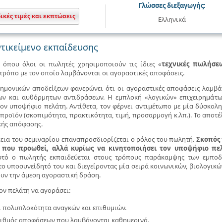
Γλώσσες διεξαγωγής:
δικές τιμές και εκπτώσεις
Ελληνικά
τικείμενο εκπαίδευσης
 όπου όλοι οι πωλητές χρησιμοποιούν τις ίδιες «
τεχνικές πωλήσε
 τρόπο με τον οποίο λαμβάνονται οι αγοραστικές αποφάσεις.
ημονικών αποδείξεων φανερώνει ότι οι αγοραστικές αποφάσεις λαμβά
ων και αυθόρμητων αντιδράσεων. Η εμπλοκή «λογικών» επιχειρημάτ
τον υποψήφιο πελάτη. Αντίθετα, τον φέρνει αντιμέτωπο με μία δύσκολ
προϊόν (σκοπιμότητα, πρακτικότητα, τιμή, προσαρμογή κ.λπ.). Το αποτ
κής απόφασης.
κεια του σεμιναρίου επαναπροσδιορίζεται ο ρόλος του πωλητή.
Σκοπός 
 που προωθεί, αλλά κυρίως να κινητοποιήσει τον υποψήφιο π
αυτό ο πωλητής εκπαιδεύεται στους τρόπους παράκαμψης των εμπο
το υποσυνείδητό του και διεγείροντας μία σειρά κοινωνικών, βιολογικ
υν την άμεση αγοραστική δράση.
τον πελάτη να αγοράσει:
ι πολυπλοκότητα αναγκών και επιθυμιών.
ιθμός αποφάσεων που λαμβάνονται καθημερινά.