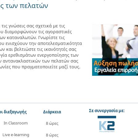
ς των πελατών
τις γνώσεις σας σχετικά με τις
υ διαμορφώνουν τις αγοραστικές
ων καταναλωτών. Γνωρίστε τις
ου ενισχύουν την αποτελεσματικότητα
ν και βελτιώστε τις ικανότητές σας
γία ερεθισμάτων ενεργοποίησης των
ν αντανακλαστικών των πελατών σας
νωνίες που πραγματοποιείτε μαζί τους.
Σε συνεργασία με:
ι διεξαγωγής
Διάρκεια
In Classroom
8 ώρες
Live e-learning
8 ώρες