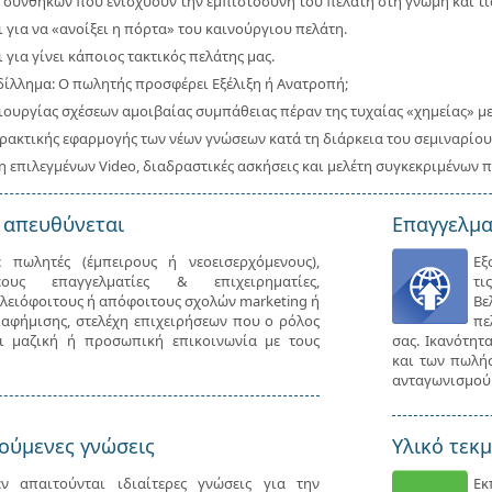
 συνθηκών που ενισχύουν την εμπιστοσύνη του πελάτη στη γνώμη και τι
 για να «ανοίξει η πόρτα» του καινούργιου πελάτη.
 για γίνει κάποιος τακτικός πελάτης μας.
δίλλημα: Ο πωλητής προσφέρει Εξέλιξη ή Ανατροπή;
ιουργίας σχέσεων αμοιβαίας συμπάθειας πέραν της τυχαίας «χημείας» 
ρακτικής εφαρμογής των νέων γνώσεων κατά τη διάρκεια του σεμιναρίου
 επιλεγμένων Video, διαδραστικές ασκήσεις και μελέτη συγκεκριμένων 
 απευθύνεται
Επαγγελμα
ε πωλητές (έμπειρους ή νεοεισερχόμενους),
Εξ
έους επαγγελματίες & επιχειρηματίες,
τι
ελειόφοιτους ή απόφοιτους σχολών marketing ή
Βε
ιαφήμισης, στελέχη επιχειρήσεων που ο ρόλος
πε
ει μαζική ή προσωπική επικοινωνία με τους
σας. Ικανότητ
και των πωλήσ
ανταγωνισμού
ούμενες γνώσεις
Υλικό τεκ
εν απαιτούνται ιδιαίτερες γνώσεις για την
Εκ