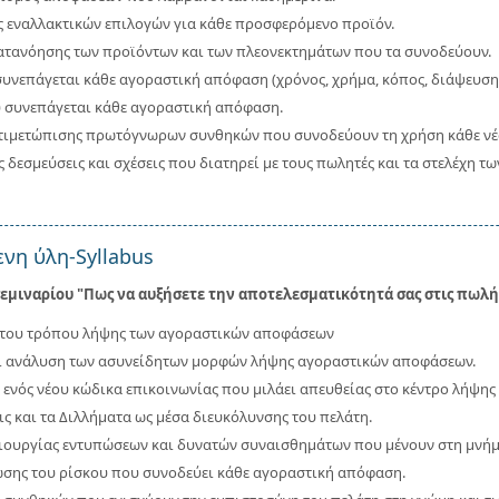
 εναλλακτικών επιλογών για κάθε προσφερόμενο προϊόν.
ατανόησης των προϊόντων και των πλεονεκτημάτων που τα συνοδεύουν.
συνεπάγεται κάθε αγοραστική απόφαση (χρόνος, χρήμα, κόπος, διάψευση 
 συνεπάγεται κάθε αγοραστική απόφαση.
τιμετώπισης πρωτόγνωρων συνθηκών που συνοδεύουν τη χρήση κάθε νέ
δεσμεύσεις και σχέσεις που διατηρεί με τους πωλητές και τα στελέχη 
νη ύλη-Syllabus
εμιναρίου "
Πως να αυξήσετε την αποτελεσματικότητά σας στις πωλή
του τρόπου λήψης των αγοραστικών αποφάσεων
αι ανάλυση των ασυνείδητων μορφών λήψης αγοραστικών αποφάσεων.
 ενός νέου κώδικα επικοινωνίας που μιλάει απευθείας στο κέντρο λήψη
ις και τα Διλλήματα ως μέσα διευκόλυνσης του πελάτη.
ιουργίας εντυπώσεων και δυνατών συναισθημάτων που μένουν στη μνήμ
ωσης του ρίσκου που συνοδεύει κάθε αγοραστική απόφαση.