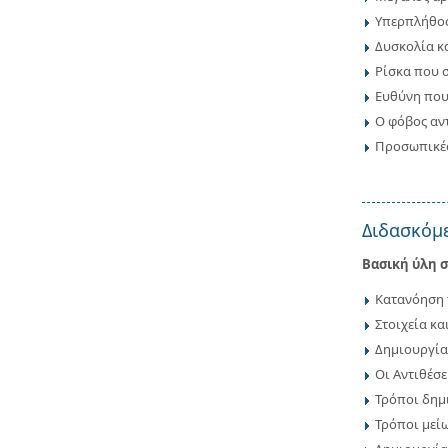
Υπερπλήθος
Δυσκολία κ
Ρίσκα που 
Ευθύνη που
Ο φόβος αν
Προσωπικές 
Διδασκόμε
Βασική ύλη σ
Κατανόηση 
Στοιχεία κ
Δημιουργία
Οι Αντιθέσε
Τρόποι δημ
Τρόποι μεί