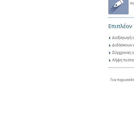
π
Επιπλέον 
Διεξαγωγή σ
Διδάσκουν ε
Σύγχρονες 
Λήψη πιστο
Για περισσό