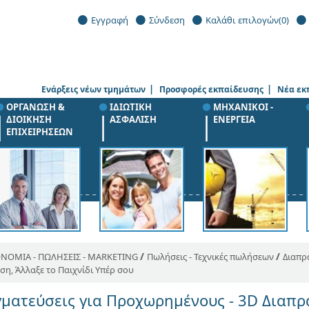
Εγγραφή
Σύνδεση
Καλάθι επιλογών
(0)
|
|
Ενάρξεις νέων τμημάτων
Προσφορές εκπαίδευσης
Νέα εκ
ΟΡΓΑΝΩΣΗ &
ΙΔΙΩΤΙΚΗ
ΜΗΧΑΝΙΚΟΙ -
ΔΙΟΙΚΗΣΗ
ΑΣΦΑΛΙΣΗ
ΕΝΕΡΓΕΙΑ
ΕΠΙΧΕΙΡΗΣΕΩΝ
/
/
ΝΟΜΙΑ - ΠΩΛΗΣΕΙΣ - MARKETING
Πωλήσεις - Τεχνικές πωλήσεων
Διαπρ
η, Άλλαξε το Παιχνίδι Υπέρ σου
ματεύσεις για Προχωρημένους - 3D Διαπρ