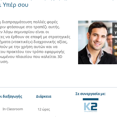
ι Υπέρ σου
η διαπραγμάτευση πολλές φορές
πριν φτάσουμε στο τραπέζι αυτής.
εν λόγω σεμιναρίου είναι οι
ες να έρθουν σε επαφή με στρατηγικές
ήματα («τακτικές») διαχρονικής αξίας,
θούν με την χρήση αυτών και να
του πρακτέου τον τρόπο εφαρμογής
ωμένου πλαισίου που καλείται 3D
ευση.
Σε συνεργασία με:
ι διεξαγωγής
Διάρκεια
In Classroom
12 ώρες