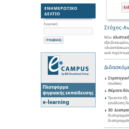
Ει
ΕΝΗΜΕΡΩΤΙΚΟ
ΔΕΛΤΙΟ
Εγγραφή:
Στόχος-Αν
Μία
ολιστικ
εξειδικευμέν
«διαστάσεων»
ανά περίπτωση
Διδασκόμε
Στρατηγικ
studies)
Θέματα δύ
Τριαντα-έξ
(ανάλυση δι
3D Διαπρα
διαπραγμάτε
διαπραγμάτ