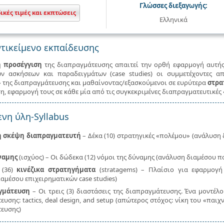
Γλώσσες διεξαγωγής:
δικές τιμές και εκπτώσεις
Ελληνικά
τικείμενο εκπαίδευσης
ή προσέγγιση
της διαπραγμάτευσης απαιτεί την ορθή εφαρμογή αυτής 
ων ασκήσεων και παραδειγμάτων (case studies) οι συμμετέχοντες 
 της διαπραγμάτευσης και μαθαίνοντας/εξασκούμενοι σε ευρύτερα
στρα
, εφαρμογή τους σε κάθε μία από τις συγκεκριμένες διαπραγματευτικές 
νη ύλη-Syllabus
ή σκέψη διαπραγματευτή
– Δέκα (10) στρατηγικές «πολέμου» (ανάλυση 
ναμης
(ισχύος) – Οι δώδεκα (12) νόμοι της δύναμης (ανάλυση διαμέσου π
ι (36)
κινέζικα στρατηγήματα
(stratagems) – Πλαίσιο για εφαρμογή 
αμέσου επιχειρηματικών case studies)
γμάτευση
– Οι τρεις (3) διαστάσεις της διαπραγμάτευσης. Ένα μοντέλο
υσης: tactics, deal design, and setup (απώτερος στόχος: νίκη του «παι
ευσης)