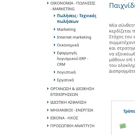
ΟΙΚΟΝΟΜΙΑ - ΠΩΛΗΣΕΙΣ
Παιχνίδ
- MARKETING
Πωλήσεις - Τεχνικές
πωλήσεων
Μία σύνθετ
Marketing
κερδίζεται 
Στόχος του 
Internet marketing
συμμετέχοντ
Οικονομικά
και στρατηγ
Εφαρμογές
να εξοικειω
λογισμικού ERP -
μάθουν επί 
CRM
του ολοκληρ
Διαπραγμάτ
Λογιστικά
Εργατικά
ΟΡΓΑΝΩΣΗ & ΔΙΟΙΚΗΣΗ
ΕΠΙΧΕΙΡΗΣΕΩΝ
ΙΔΙΩΤΙΚΗ ΑΣΦΑΛΙΣΗ
ΜΗΧΑΝΙΚΟΙ - ΕΝΕΡΓΕΙΑ
Τρόπο
ΕΙΚΟΝΑ - ΗΧΟΣ
ΠΡΟΣΩΠΙΚΗ ΑΝΑΠΤΥΞΗ