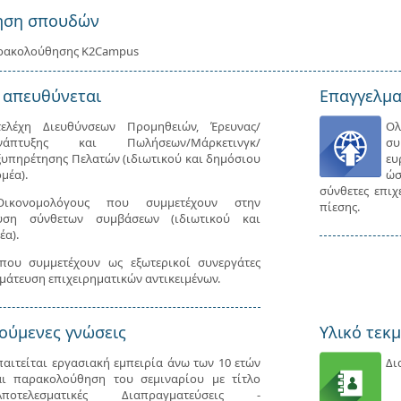
ηση σπουδών
ρακολούθησης K2Campus
 απευθύνεται
Επαγγελμα
τελέχη Διευθύνσεων Προμηθειών, Έρευνας/
Ολ
νάπτυξης και Πωλήσεων/Μάρκετινγκ/
συ
ξυπηρέτησης Πελατών (ιδιωτικού και δημόσιου
ευ
ομέα).
ώσ
σύνθετες επιχ
/Οικονομολόγους που συμμετέχουν στην
πίεσης.
ευση σύνθετων συμβάσεων (ιδιωτικού και
έα).
που συμμετέχουν ως εξωτερικοί συνεργάτες
μάτευση επιχειρηματικών αντικειμένων.
ούμενες γνώσεις
Υλικό τεκ
παιτείται εργασιακή εμπειρία άνω των 10 ετών
Δι
αι παρακολούθηση του σεμιναρίου με τίτλο
Αποτελεσματικές Διαπραγματεύσεις -