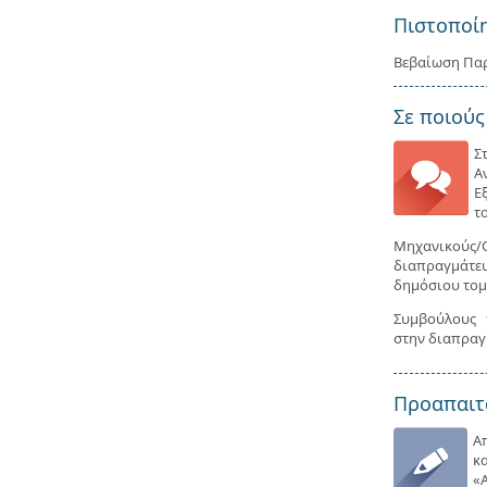
Πιστοποί
Βεβαίωση Πα
Σε ποιούς
Σ
Α
Ε
τ
Μηχανικούς
διαπραγμάτ
δημόσιου τομ
Συμβούλους 
στην διαπραγ
Προαπαιτ
Α
κ
«