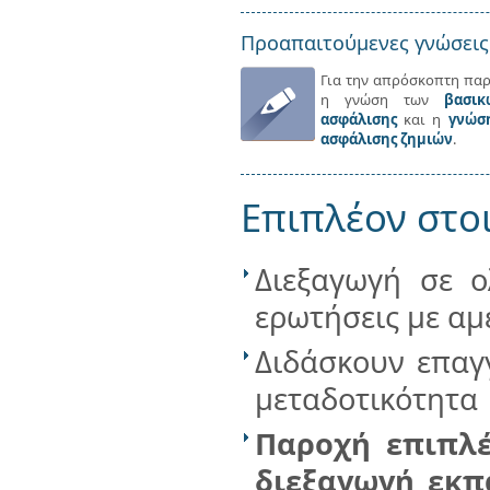
Προαπαιτούμενες γνώσεις
Για την απρόσκοπτη πα
η γνώση των
βασικ
ασφάλισης
και η
γνώσ
ασφάλισης ζημιών
.
Επιπλέον στο
Διεξαγωγή σε ο
ερωτήσεις με α
Διδάσκουν επαγγ
μεταδοτικότητα
Παροχή επιπλέ
διεξαγωγή εκπ