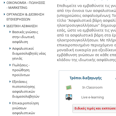
ΟΙΚΟΝΟΜΙΑ - ΠΩΛΗΣΕΙΣ
Επιθυμείτε να εμβαθύνετε τις γ
- MARKETING
από την έννοια των ασφαλιστικ
ΟΡΓΑΝΩΣΗ & ΔΙΟΙΚΗΣΗ
(υποχρεώσεις ασφαλισμένων); Το
ΕΠΙΧΕΙΡΗΣΕΩΝ
τίτλο "Ασφαλιστικά βάρη ασφαλ
ηλεκτροσυγκολλήσεων" δημιουργ
ΙΔΙΩΤΙΚΗ ΑΣΦΑΛΙΣΗ
εσάς, ώστε να εμβαθύνετε τις γν
Βασικές γνώσεις
από τα ασφαλιστικά βάρη στα έ
στην ιδιωτική
ηλεκτροσυγκολλήσεων. Με πλήρ
ασφάλιση
επικαιροποιημένο περιεχόμενο α
Ασφαλιστικοί
μοναδική ευκαιρία για εξειδίκευ
διαμεσολαβητές νέας
εμβάθυνση γνώσεων σε κάθε επα
γενιάς
κλάδου της ιδιωτικής ασφάλισης
Πωλήσεις -
προώθηση
προϊόντων
Τρόποι διεξαγωγής
Εξετάσεις
πιστοποίησης
In Classroom
ασφαλιστικών
διαμεσολαβητών
Live e-learning
Επικαιροποίηση
γνώσεων
Ειδικές τιμές και εκπτώσε
ασφαλιστικών