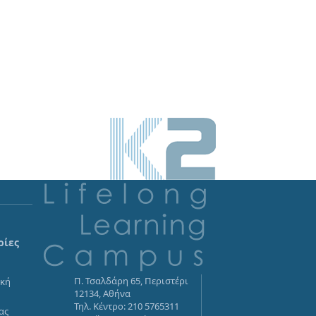
ρίες
Π. Τσαλδάρη 65, Περιστέρι
ική
12134, Αθήνα
α
Τηλ. Κέντρο: 210 5765311
ας