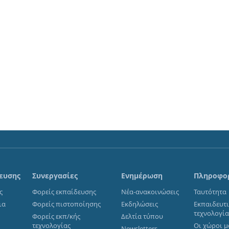
ευσης
Συνεργασίες
Ενημέρωση
Πληροφο
ς
Φορείς εκπαίδευσης
Νέα-ανακοινώσεις
Ταυτότητα
ια
Φορείς πιστοποίησης
Εκδηλώσεις
Εκπαιδευτ
τεχνολογί
Φορείς εκπ/κής
Δελτία τύπου
τεχνολογίας
Οι χώροι μ
Newsletters