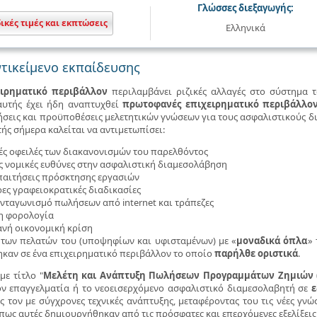
Γλώσσες διεξαγωγής:
δικές τιμές και εκπτώσεις
Ελληνικά
τικείμενο εκπαίδευσης
ιρηματικό περιβάλλον
περιλαμβάνει ριζικές αλλαγές στο σύστημα 
αυτής έχει ήδη αναπτυχθεί
πρωτοφανές επιχειρηματικό περιβάλλο
τήσεις και προϋποθέσεις μελετητικών γνώσεων για τους ασφαλιστικούς δ
ής σήμερα καλείται να αντιμετωπίσει:
κές οφειλές των διακανονισμών του παρελθόντος
ρες νομικές ευθύνες στην ασφαλιστική διαμεσολάβηση
 απαιτήσεις πρόσκτησης εργασιών
ρες γραφειοκρατικές διαδικασίες
ανταγωνισμό πωλήσεων από internet και τράπεζες
τη φορολογία
ανή οικονομική κρίση
α των πελατών του (υποψηφίων και υφισταμένων) με «
μοναδικά όπλα
» 
καν σε ένα επιχειρηματικό περιβάλλον το οποίο
παρήλθε οριστικά
.
με τίτλο "
Μελέτη και Ανάπτυξη Πωλήσεων Προγραμμάτων Ζ
ημιών 
ον επαγγελματία ή το νεοεισερχόμενο ασφαλιστικό διαμεσολαβητή σε
ε
ς τον με σύγχρονες τεχνικές ανάπτυξης, μεταφέροντας του τις νέες γνώ
πως αυτές δημιουργήθηκαν από τις πρόσφατες και επερχόμενες εξελίξεις