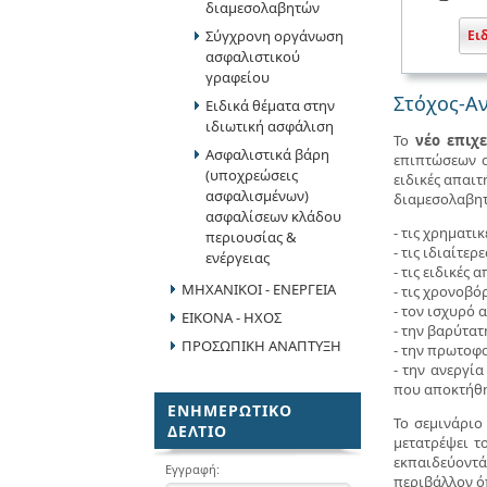
διαμεσολαβητών
Σύγχρονη οργάνωση
Ει
ασφαλιστικού
γραφείου
Στόχος-Αν
Ειδικά θέματα στην
ιδιωτική ασφάλιση
Το
νέο επιχε
Ασφαλιστικά βάρη
επιπτώσεων 
(υποχρεώσεις
ειδικές απαι
ασφαλισμένων)
διαμεσολαβητ
ασφαλίσεων κλάδου
- τις χρηματι
περιουσίας &
- τις ιδιαίτε
ενέργειας
- τις ειδικές
ΜΗΧΑΝΙΚΟΙ - ΕΝΕΡΓΕΙΑ
- τις χρονοβό
- τον ισχυρό 
ΕΙΚΟΝΑ - ΗΧΟΣ
- την βαρύτα
ΠΡΟΣΩΠΙΚΗ ΑΝΑΠΤΥΞΗ
- την πρωτοφ
- την ανεργί
που αποκτήθη
ΕΝΗΜΕΡΩΤΙΚΟ
Το σεμινάριο 
ΔΕΛΤΙΟ
μετατρέψει τ
εκπαιδεύοντά
Εγγραφή:
περιβάλλον ό