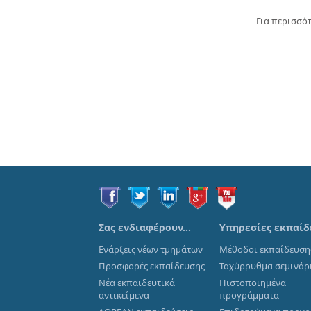
Για περισσό
Σας ενδιαφέρουν…
Υπηρεσίες εκπαίδ
Ενάρξεις νέων τμημάτων
Μέθοδοι εκπαίδευση
Προσφορές εκπαίδευσης
Ταχύρρυθμα σεμινάρ
Νέα εκπαιδευτικά
Πιστοποιημένα
αντικείμενα
προγράμματα