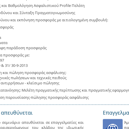
 και Βαθμολόγηση Ασφαλιστικού Profile Πελάτη
νδύνου και Σύνταξη Πραγματογνωμοσύνης
δύνου και εκπόνηση προσφοράς με αιτιολογημένη συμβουλή:
οσφοράς
α
ματα
αφη παράδοση προσφοράς
α προσφοράς με:
997
 & 31/ 30-9-2013
 και πώληση προσφοράς ασφάλισης:
εχνικές πωλήσεων και τεχνικές πειθούς
ς αντιρρήσεων - κλείσιμο πώλησης
κατανόησης: Μελέτη πραγματικής περίπτωσης και πραγματικής εφαρμογής 
ση παρουσίασης-πώλησης προσφοράς ασφάλισης
 απευθύνεται
Επαγγελμα
ο σεμινάριο απευθύνεται σε επαγγελματίες και
Ά
εοεισερχόμενους του κλάδου της ιδιωτικής
πα