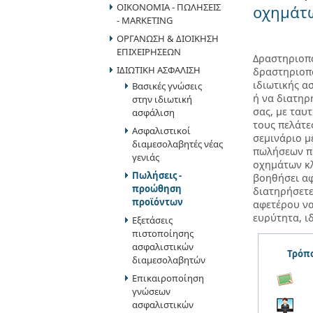
ΟΙΚΟΝΟΜΙΑ - ΠΩΛΗΣΕΙΣ
οχημάτω
- MARKETING
ΟΡΓΑΝΩΣΗ & ΔΙΟΙΚΗΣΗ
ΕΠΙΧΕΙΡΗΣΕΩΝ
Δραστηριοπο
ΙΔΙΩΤΙΚΗ ΑΣΦΑΛΙΣΗ
δραστηριοπο
ιδιωτικής α
Βασικές γνώσεις
ή να διατηρ
στην ιδιωτική
σας, με ταυ
ασφάλιση
τους πελάτε
Ασφαλιστικοί
σεμινάριο μ
διαμεσολαβητές νέας
πωλήσεων π
γενιάς
οχημάτων κλ
Πωλήσεις -
βοηθήσει αφ
προώθηση
διατηρήσετε
προϊόντων
αφετέρου να
ευρύτητα, ι
Εξετάσεις
κλάδου ζημι
πιστοποίησης
ασφαλιστικών
Τρόπο
διαμεσολαβητών
Επικαιροποίηση
γνώσεων
ασφαλιστικών