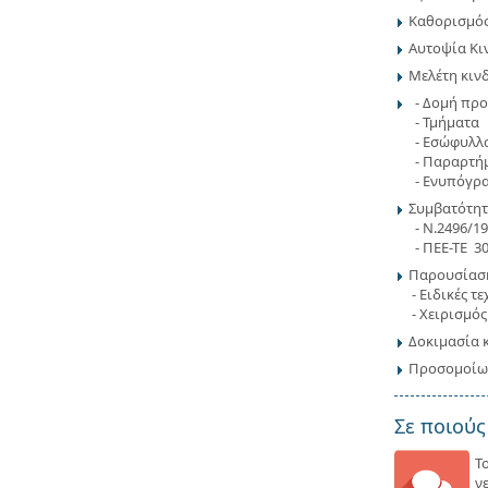
Καθορισμός
Αυτοψία Κι
Μελέτη κιν
- Δομή πρ
- Τμήματα
- Εσώφυλλ
- Παραρτή
- Ενυπόγρ
Συμβατότητ
- Ν.2496/1
- ΠΕΕ-ΤΕ 30
Παρουσίαση
- Ειδικές τ
- Χειρισμό
Δοκιμασία 
Προσομοίω
Σε ποιούς
Τ
ν