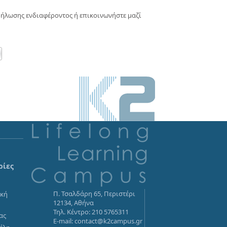
δήλωσης ενδιαφέροντος ή επικοινωνήστε μαζί
ρίες
Π. Τσαλδάρη 65, Περιστέρι
ική
12134, Αθήνα
α
Τηλ. Κέντρο: 210 5765311
ας
E-mail: contact@k2campus.gr