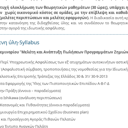
ιτυχή ολοκλήρωση των θεωρητικών μαθημάτων (30 ώρες), υπάρχει η 
ν χωρίς οικονομικό κόστος σε ομάδες, με την επίβλεψη και καθο
 (μελέτες περιπτώσεων και μελέτες εφαρμογών).
Η διαδικασία αυτή κρ
την κατανόηση της διδαχθείσας ύλης και να συνδέσουν το θεωρητικό
στην αγορά της ιδιωτικής ασφάλισης.
νη ύλη-Syllabus
εμιναρίου "
Μελέτη και Ανάπτυξη Πωλήσεων Προγραμμάτων Ζημιώ
 -Περί Υποχρεωτικής Ασφαλίσεως των εξ’ ατυχηµάτων αυτοκινήτων αστική
 (Ασφαλιστική σύμβαση, τροποποιήσεις της νομοθεσίας για την Ιδιωτική
ελεστικής Επιτροπής Τράπεζας της Ελλάδος 30 & 31/ 30-9-2013
ατα Εφαρμογής της Ύλης των Πιστοποιητικών Επιπέδου Α-Β-Γ-Δ
την Πράξη (έννοια – παραδείγματα)
α Ishikawa (ανάλυση περιπτώσεων)
 Κατανομές και Πιθανότητες (έννοια-παραδείγματα)
μιουργία Επιχειρηματικού Σχεδίου (business plan)
 και Προσέγγιση Αγοράς Πιθανών Πελατών
ένο Έντυπο Αναγκών Πελάτη