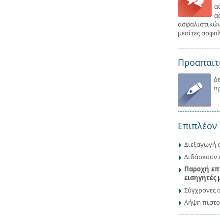
α
α
ασφαλιστικώ
μεσίτες ασφα
Προαπαιτ
Δ
π
Επιπλέον 
Διεξαγωγή σ
Διδάσκουν ε
Παροχή επι
εισηγητές 
Σύγχρονες 
Λήψη πιστο