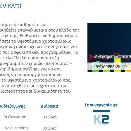
ν κλπ)
ιήστε ή επιθυμείτε να
ιηθείτε επαγγελματικά στον κλάδο της
σφάλισης; Επιθυμείτε να δημιουργήσετε
ήσετε το υφιστάμενο χαρτοφυλάκιο
τόχρονη ανάπτυξη νέων αναγκαίων για
ς σας ασφαλιστικών προγραμμάτων; Το
ε τίτλο "Μελέτη και ανάπτυξη
ρογραμμάτων ζημιών (περιουσίας –
π)" δημιουργήθηκε για να σας
ενός να δημιουργήσετε και να
 το υφιστάμενο χαρτοφυλάκιο σας,
 αναπτυχθείτε με ταχύτητα στην
διαιτερότητα και δυναμικότητα του
ών.
Σε συνεργασία με:
ι διεξαγωγής
Διάρκεια
In Classroom
30 ώρες
Live e-learning
30 ώρες