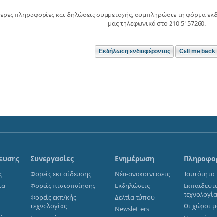
τερες πληροφορίες και δηλώσεις συμμετοχής, συμπληρώστε τη φόρμα εκ
μας τηλεφωνικά στο 210 5157260.
ευσης
Συνεργασίες
Ενημέρωση
Πληροφο
ς
Φορείς εκπαίδευσης
Νέα-ανακοινώσεις
Ταυτότητα
ια
Φορείς πιστοποίησης
Εκδηλώσεις
Εκπαιδευτ
τεχνολογί
Φορείς εκπ/κής
Δελτία τύπου
τεχνολογίας
Οι χώροι μ
Newsletters