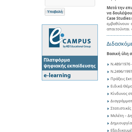
Μετά την επ
να δουλέψου
Case Studies
εμβαθύνουν σ
απαιτούνται 
Διδασκόμε
Βασική ύλη σ
Ν.489/1976
Ν.2496/1997
Πράξεις Εκτ
Eιδικά Θέμ
Κίνδυνος σ
Διαγράμματ
Στατιστικές
Μελέτη – Δη
Δημιουργία
Εξειδικευμ